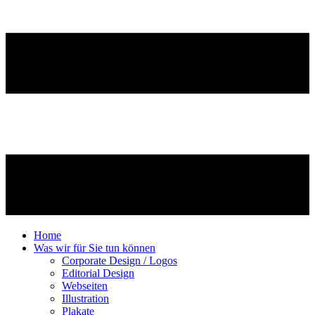
Home
Was wir für Sie tun können
Corporate Design / Logos
Editorial Design
Webseiten
Illustration
Plakate