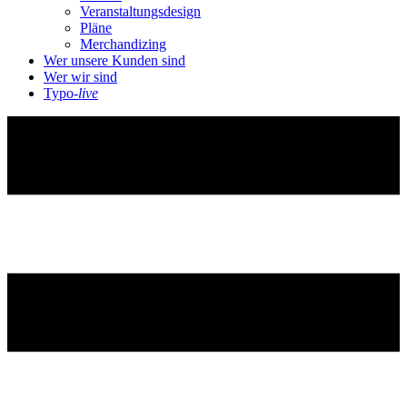
Veranstaltungsdesign
Pläne
Merchandizing
Wer unsere Kunden sind
Wer wir sind
Typo-
live