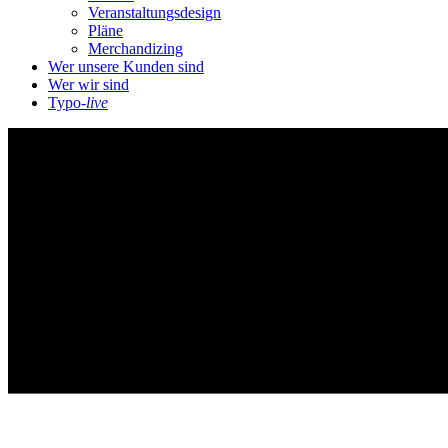
Veranstaltungsdesign
Pläne
Merchandizing
Wer unsere Kunden sind
Wer wir sind
Typo-
live