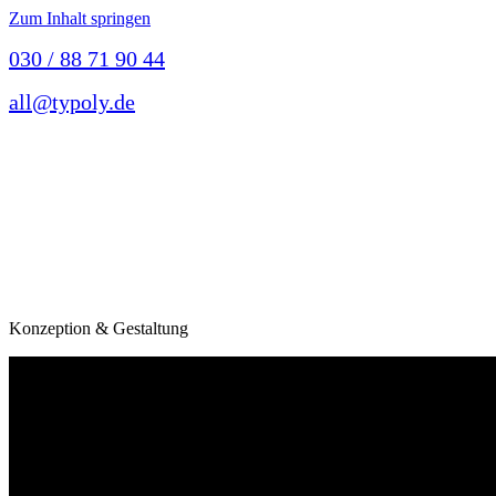
Zum Inhalt springen
030 / 88 71 90 44
all@typoly.de
Konzeption & Gestaltung