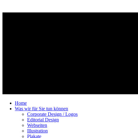
Home
Was wir für Sie tun können
Corporate Design / Logos
Editorial Design
Webseiten
Illustration
Plakate