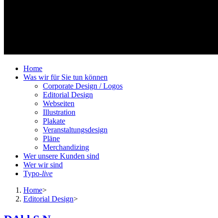
Home
Was wir für Sie tun können
Corporate Design / Logos
Editorial Design
Webseiten
Illustration
Plakate
Veranstaltungsdesign
Pläne
Merchandizing
Wer unsere Kunden sind
Wer wir sind
Typo-
live
Home
>
Editorial Design
>